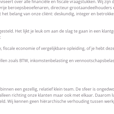
seert over alle financiële en fiscale vraagstukken. Wij zijn
 vrije beroepsbeoefenaren, directeur-grootaandeelhouders 
 het belang van onze cliënt: deskundig, integer en betrokke
teld. Het lijkt je leuk om aan de slag te gaan in een klantg
:
fiscale economie of vergelijkbare opleiding, of je hebt deze
stellen zoals BTW, inkomstenbelasting en vennootschapsbela
 binnen een gezellig, relatief klein team. De sfeer is onged
t alleen richting onze klanten maar ook met elkaar. Daarom 
geld. Wij kennen geen hiërarchische verhouding tussen wer