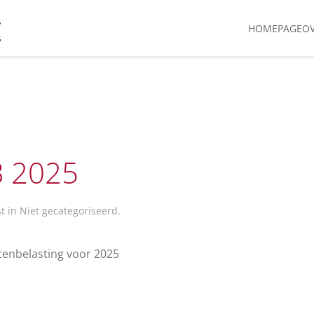
HOMEPAGE
O
B 2025
st in
Niet gecategoriseerd
.
tenbelasting voor 2025