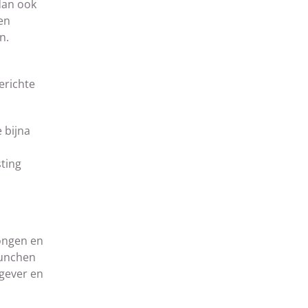
 dan ook
en
n.
erichte
 bijna
sting
wongen en
lunchen
kgever en