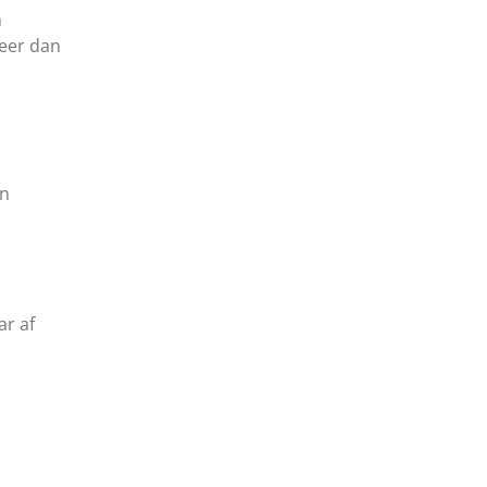
n
meer dan
en
ar af