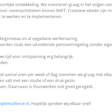
nlijke ontwikkeling. We investeren graag in het volgen va
oor nevenactiviteiten binnen BAET. Creatieve ideeën zijn 
it te werken en te implementeren.
idingsniveau en al opgedane werkervaring.
arden zoals een uitstekende pensioenregeling zonder eig
e tijd voor ontspanning erg belangrijk.
eden.
k, het aantal uren per week of dag stemmen we graag met elka
n valt met een studie of een druk gezin.
en. Daarnaast is thuiswerken ook goed geregeld.
optimusforce.nl
. Hopelijk spreken wij elkaar snel!