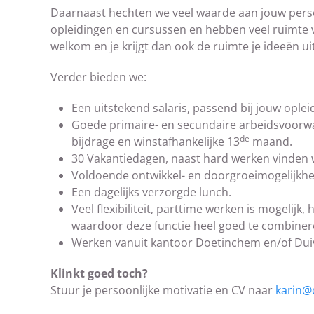
Daarnaast hechten we veel waarde aan jouw persoo
opleidingen en cursussen en hebben veel ruimte v
welkom en je krijgt dan ook de ruimte je ideeën u
Verder bieden we:
Een uitstekend salaris, passend bij jouw ople
Goede primaire- en secundaire arbeidsvoorwa
de
bijdrage en winstafhankelijke 13
maand.
30 Vakantiedagen, naast hard werken vinden w
Voldoende ontwikkel- en doorgroeimogelijkh
Een dagelijks verzorgde lunch.
Veel flexibiliteit, parttime werken is mogelij
waardoor deze functie heel goed te combinere
Werken vanuit kantoor Doetinchem en/of Duiv
Klinkt goed toch?
Stuur je persoonlijke motivatie en CV naar
karin@