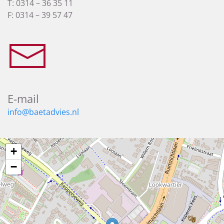
T: 0314 – 36 35 11
F: 0314 – 39 57 47
E-mail
info@baetadvies.nl
+
−