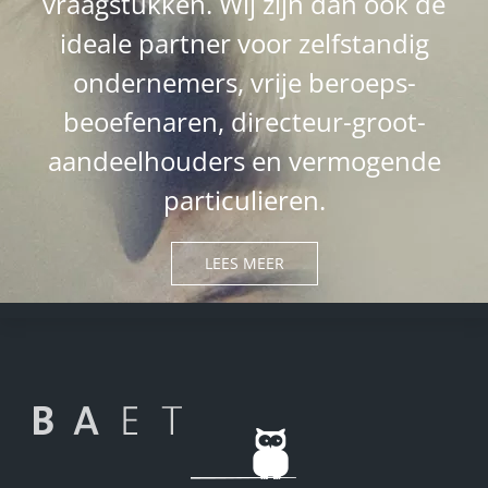
vraagstukken. Wij zijn dan ook de
ideale partner voor zelfstandig
ondernemers, vrije beroeps-
beoefenaren, directeur-groot-
aandeelhouders en vermogende
particulieren.
LEES MEER